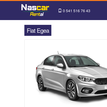
0 541 516 76 43
Fiat Egea