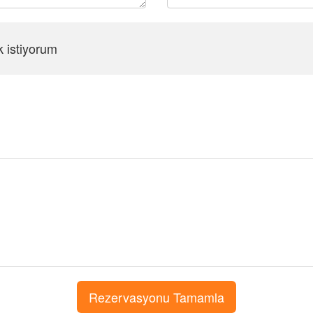
k istiyorum
Şifreyi Tekrar Girin