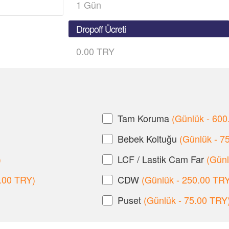
1
Gün
Dropoff Ücreti
0.00 TRY
Tam Koruma
(Günlük - 600
Bebek Koltuğu
(Günlük - 7
)
LCF / Lastik Cam Far
(Günl
5.00 TRY)
CDW
(Günlük - 250.00 TR
Puset
(Günlük - 75.00 TRY