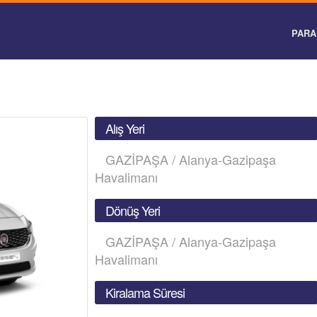
PARA 
Alış Yeri
GAZİPAŞA / Alanya-Gazipaşa
Havalimanı
Dönüş Yeri
GAZİPAŞA / Alanya-Gazipaşa
Havalimanı
Kiralama Süresi