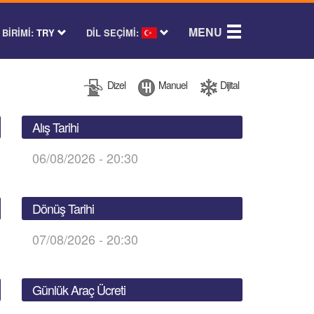
MENU
BİRİMİ:
TRY
DİL SEÇİMİ:
Dizel
Manuel
Dijital
Alış Tarihi
06/08/2026 - 20:30
Dönüş Tarihi
07/08/2026 - 20:30
Günlük Araç Ücreti